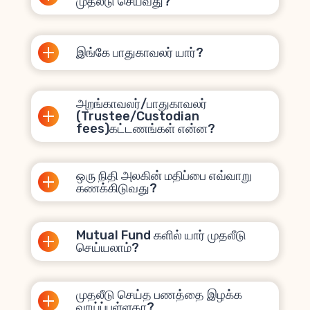
முதலீடு செய்வது?
இங்கே பாதுகாவலர் யார்?
அறங்காவலர்/பாதுகாவலர்
(Trustee/Custodian
fees)கட்டணங்கள் என்ன?
ஒரு நிதி அலகின் மதிப்பை எவ்வாறு
கணக்கிடுவது?
Mutual Fund களில் யார் முதலீடு
செய்யலாம்?
முதலீடு செய்த பணத்தை இழக்க
வாய்ப்புள்ளதா?