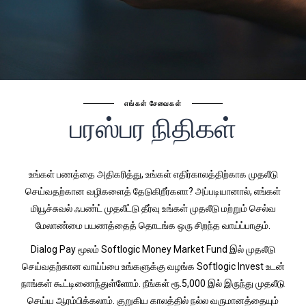
எங்கள் சேவைகள்
பரஸ்பர நிதிகள்
உங்கள் பணத்தை அதிகரித்து, உங்கள் எதிர்காலத்திற்காக முதலீடு
செய்வதற்கான வழிகளைத் தேடுகிறீர்களா? அப்படியானால், எங்கள்
மியூச்சுவல் ஃபண்ட் முதலீட்டு தீர்வு உங்கள் முதலீடு மற்றும் செல்வ
மேலாண்மை பயணத்தைத் தொடங்க ஒரு சிறந்த வாய்ப்பாகும்.
Dialog Pay மூலம் Softlogic Money Market Fund இல் முதலீடு
செய்வதற்கான வாய்ப்பை உங்களுக்கு வழங்க Softlogic Invest உடன்
நாங்கள் கூட்டிணைந்துள்ளோம். நீங்கள் ரூ.5,000 இல் இருந்து முதலீடு
செய்ய ஆரம்பிக்கலாம். குறுகிய காலத்தில் நல்ல வருமானத்தையும்